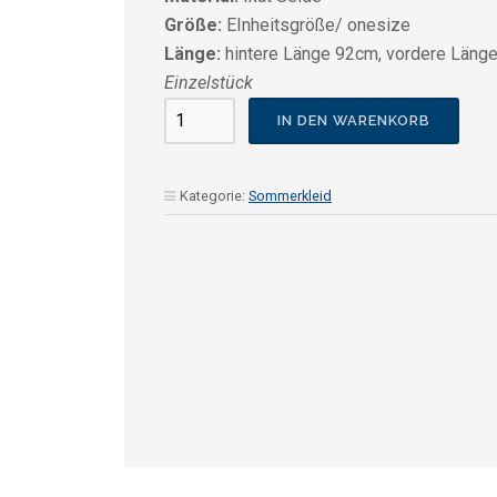
180,00 €
135,00 €.
Größe:
EInheitsgröße/ onesize
Länge:
hintere Länge 92cm, vordere Läng
Einzelstück
Vintage
IN DEN WARENKORB
Mantel/
blau-
gelb
Kategorie:
Sommerkleid
Menge