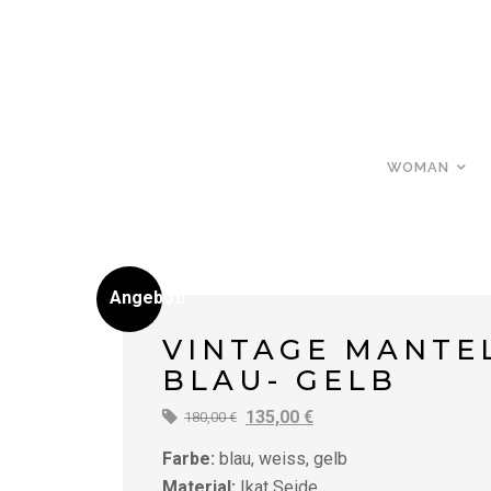
WOMAN
Angebot!
VINTAGE MANTE
BLAU- GELB
Ursprünglicher
Aktueller
135,00
€
180,00
€
Preis
Preis
Farbe:
blau, weiss, gelb
war:
ist:
Material:
Ikat Seide