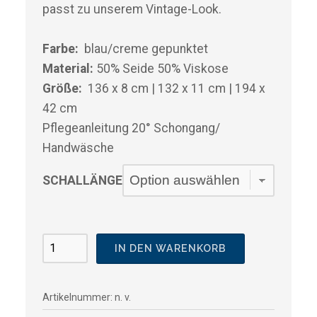
passt zu unserem Vintage-Look.
Farbe:
blau/creme gepunktet
Material:
50% Seide 50% Viskose
Größe:
136 x 8 cm | 132 x 11 cm | 194 x
42 cm
Pflegeanleitung 20° Schongang/
Handwäsche
SCHALLÄNGE
Seidentuch
IN DEN WARENKORB
Menge
Artikelnummer:
n. v.