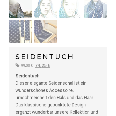
SEIDENTUCH
Ursprünglicher
Aktueller
74,25
€
99,00
€
Preis
Preis
Seidentuch
war:
ist:
Dieser elegante Seidenschal ist ein
99,00 €
74,25 €.
wunderschönes Accessoire,
umschmeichelt den Hals und das Haar.
Das klassische gepunktete Design
ergänzt wunderbar unsere Kollektion und